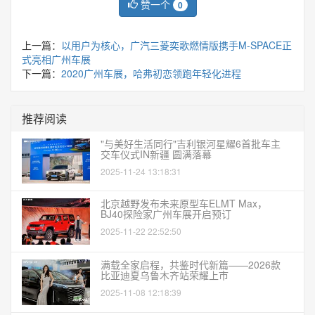
赞一个
0
上一篇：
以用户为核心，广汽三菱奕歌燃情版携手M-SPACE正
式亮相广州车展
下一篇：
2020广州车展，哈弗初恋领跑年轻化进程
推荐阅读
"与美好生活同行"吉利银河星耀6首批车主
交车仪式IN新疆 圆满落幕
2025-11-24 13:18:31
北京越野发布未来原型车ELMT Max，
BJ40探险家广州车展开启预订
2025-11-22 22:52:50
满载全家启程，共鉴时代新篇——2026款
比亚迪夏乌鲁木齐站荣耀上市
2025-11-08 12:18:39