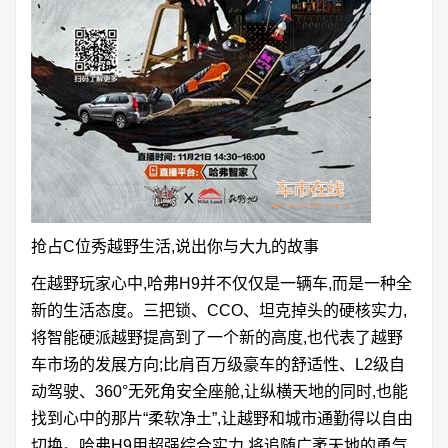
抢占C位秀越野生活,说出你与大九的故事
在越野玩家心中,哈弗H9并不仅仅是一辆车,而是一种全
新的生活态度。三把锁、CCO、坦克掉头的硬核实力,
将智能硬派越野提高到了一个新的高度,也代表了越野
车市场的发展方向;比肩百万级豪车的舒适性、L2级自
动驾驶、360°无死角安全座舱,让纵横天地的同时,也能
找到心中的那片“柔软净土”,让越野和城市通勤得以自由
切换。哈弗H9用超强综合实力,将追随广袤天地的勇气