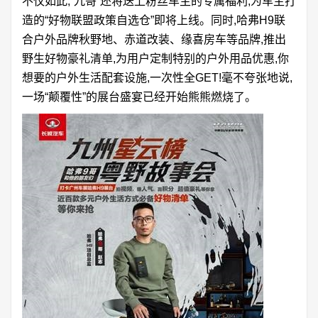
不仅如此,“九哥”还将送上粉丝车主的专属福利,为车主打
造的“好物联盟政策自选仓”即将上线。同时,哈弗H9联
合户外品牌秋野地、赤道改装、缘喜房车等品牌,推出
野生好物豪礼清单,为用户定制特别的户外用品优惠,你
想要的户外生活配套设施,一次性全GET!毫不夸张地说,
一场“颠覆性”的展台盛宴已经开始熊熊燃烧了。