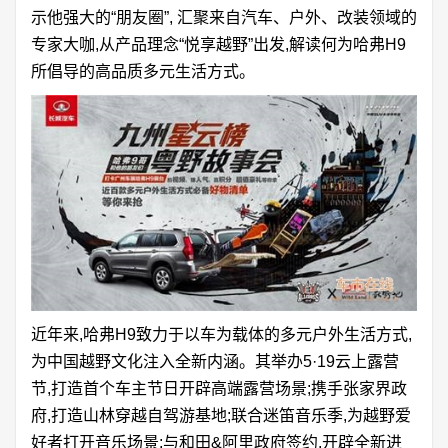
示他强大的“朋友圈”, 汇聚来自汽车、户外、改装领域的
专家大咖,从产品理念“悦享越野”出发,解读何为哈弗H9
所倡导的高品质多元生活方式。
近年来,哈弗H9致力于以车为载体的多元户外生活方式,
为中国越野文化注入全新内涵。其举办5·19云上露营
节,打造首个车主节日开辟高端露营场景;携手张家界政
府,打造山林穿越自驾游基地;联合迷笛音乐季,为越野爱
好者打开音乐场景;与和田&阿里政府签约,开辟全新进