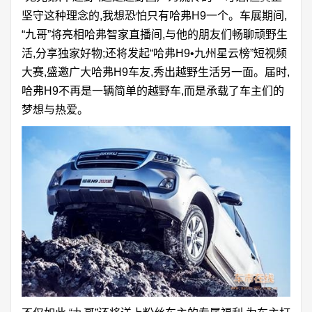
坚守这种理念的,我想恐怕只有哈弗H9一个。车展期间,
“九哥”将亮相哈弗智家直播间,与他的朋友们畅聊顽野生
活,分享独家好物;还将发起“哈弗H9•九州星云榜”短视频
大赛,盛邀广大哈弗H9车友,秀出越野生活另一面。届时,
哈弗H9不再是一辆简单的越野车,而是承载了车主们的
梦想与热爱。