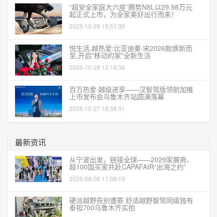
“超安全家庭大六座”腾势N8L以29.98万元
起正式上市，为全家美好出行而来！
2025-10-29 16:51:30
悦生活,越热爱:比亚迪秦·宋2026款焕新而
至,开启"移动的家"全新生活
2025-10-28 12:18:38
百万热爱·越级进享——汉智驾版领航加推
上市发布会乌鲁木齐站圆满落幕
2025-10-27 16:38:31
最新资讯
从宁波出发，链接全球——2029家展商、
超100国买家共赴CAPAFAIR“出海之约”
2026-08-06 11:08:19
硬派越野告别遭罪 舒适越野智驾同级独有
泰钽700乌鲁木齐实拍