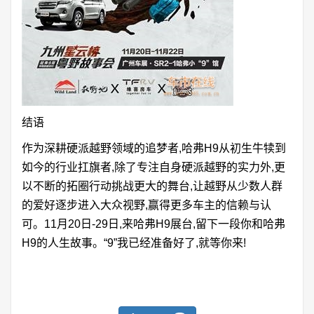
结语
作为深耕硬派越野领域的追梦者,哈弗H9从初生牛犊到
如今的行业扛旗者,除了专注自身硬派越野的实力外,更
以不断的拓圈行动挑战更大的舞台,让越野从少数人群
的爱好逐步进入大众视野,赢得更多车主的信赖与认
可。11月20日-29日,来哈弗H9展台,留下一段你和哈弗
H9的人生故事。“9”我已经准备好了,就等你来!