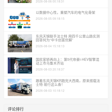
2026-08-06 00:18:31
以数据中心性，重塑汽车的电气化骨架
2026-08-05 09:18:15
东风天锦联手法士特 用四千公里山路实测
回答何为“中卡创富优解”
2026-08-04 15:18:13
国民家轿再向上：第5代帝豪i-HEV智擎混
动上市乌鲁木齐站
2026-08-03 20:18:37
跟着东风天锦KR跑完大西南，原来搭载法
士特·易行这么香！
2026-08-03 10:18:12
评论排行