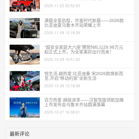
2025-11-22 22:52:50
满载全家启程，共鉴时代新篇——2026款
比亚迪夏乌鲁木齐站荣耀上市
2025-11-08 12:18:39
“超安全家庭大六座”腾势N8L以29.98万元
起正式上市，为全家美好出行而来！
2025-10-29 16:51:30
悦生活,越热爱:比亚迪秦·宋2026款焕新而
至,开启"移动的家"全新生活
2025-10-28 12:18:38
百万热爱·越级进享——汉智驾版领航加推
上市发布会乌鲁木齐站圆满落幕
2025-10-27 16:38:31
最新评论