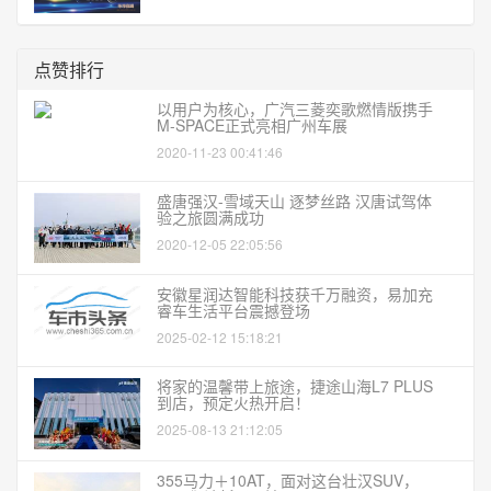
点赞排行
以用户为核心，广汽三菱奕歌燃情版携手
M-SPACE正式亮相广州车展
2020-11-23 00:41:46
盛唐强汉-雪域天山 逐梦丝路 汉唐试驾体
验之旅圆满成功
2020-12-05 22:05:56
安徽星润达智能科技获千万融资，易加充
睿车生活平台震撼登场
2025-02-12 15:18:21
将家的温馨带上旅途，捷途山海L7 PLUS
到店，预定火热开启！
2025-08-13 21:12:05
355马力＋10AT，面对这台壮汉SUV，