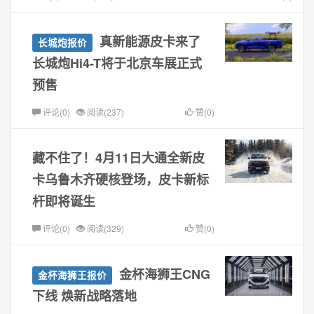
真新能源皮卡来了
长城炮报价
长城炮Hi4-T将于北京车展正式
预售
评论(0)
阅读(237)
赞(0)
藏不住了！4月11日大通全新皮
卡乌鲁木齐硬核登场，皮卡新标
杆即将诞生
评论(0)
阅读(329)
赞(0)
金杯海狮王CNG
金杯海狮王报价
下线 焕新战略落地