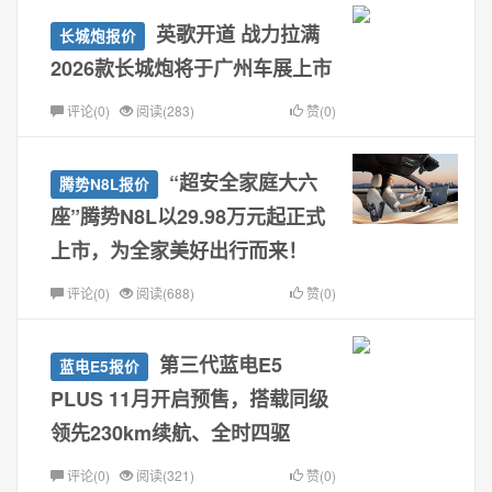
英歌开道 战力拉满
长城炮报价
2026款长城炮将于广州车展上市
评论(0)
阅读(283)
赞(0)
“超安全家庭大六
腾势N8L报价
座”腾势N8L以29.98万元起正式
上市，为全家美好出行而来！
评论(0)
阅读(688)
赞(0)
第三代蓝电E5
蓝电E5报价
PLUS 11月开启预售，搭载同级
领先230km续航、全时四驱
评论(0)
阅读(321)
赞(0)