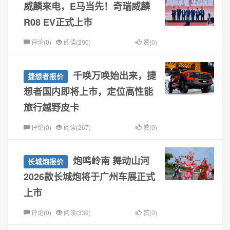
威麟来电，E马当先！奇瑞威麟
R08 EV正式上市
评论(0)
阅读(290)
赞(0)
千唤万唤始出来，捷
捷想者报价
想者国内即将上市，定位高性能
旅行越野皮卡
评论(0)
阅读(267)
赞(0)
炮鸣岭南 舞动山河
长城炮报价
2026款长城炮将于广州车展正式
上市
评论(0)
阅读(339)
赞(0)