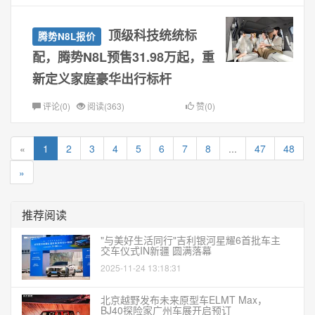
顶级科技统统标
腾势N8L报价
配，腾势N8L预售31.98万起，重
新定义家庭豪华出行标杆
评论(0)
阅读(363)
赞(0)
«
1
2
3
4
5
6
7
8
...
47
48
»
推荐阅读
"与美好生活同行"吉利银河星耀6首批车主
交车仪式IN新疆 圆满落幕
2025-11-24 13:18:31
北京越野发布未来原型车ELMT Max，
BJ40探险家广州车展开启预订