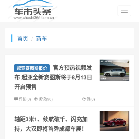
首页
新车
官方预热视频发
起亚赛图斯报价
布 起亚全新赛图斯将于8月13日
开启预售
评论(0)
阅读(90)
赞(0)
轴距3米1、续航破千、闪充加
持，大汉即将首秀成都车展！