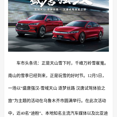
车市头条讯：
正是天山雪下时，千峰万岭雪崔嵬。
南山的雪季已经到来，正是玩雪的好时节。
12
月
5
日，
一场以“盛唐强汉
-
雪域天山 逐梦丝路 汉唐试驾体验之
旅”为主题的活动在乌鲁木齐市圆满举行。在此次活动
中，近
40
名“迪粉”、本地知名主流汽车媒体以及比亚迪