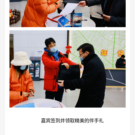
嘉宾签到并领取精美的伴手礼