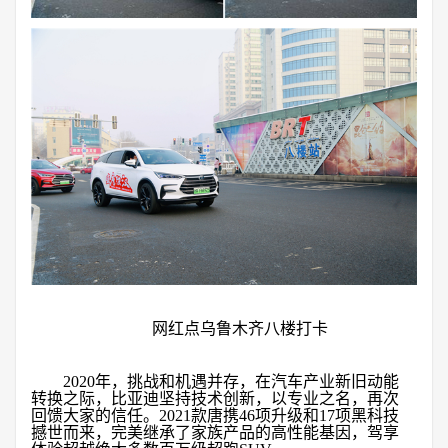
网红点乌鲁木齐八楼打卡
2020
年，挑战和机遇并存，在汽车产业新旧动能
转换之际，比亚迪坚持技术创新，以专业之名，再次
回馈大家的信任。
2021
款唐携
46
项升级和
17
项黑科技
撼世而来，完美继承了家族产品的高性能基因，驾享