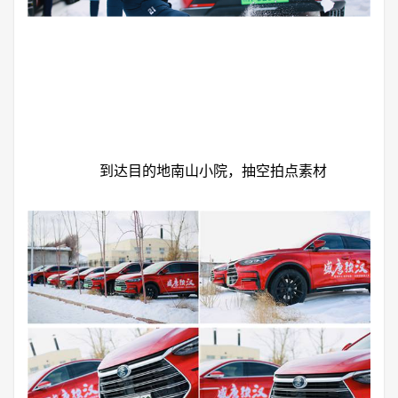
到达目的地南山小院，抽空拍点素材