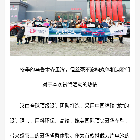
冬季的乌鲁木齐虽冷，但丝毫不影响媒体和迪粉们
对于本次试驾活动的热情
汉由全球顶级设计团队打造，采用中国祥瑞“龙”的
设计语言，用料环保、高端，媲美国际顶尖豪华车型，
带来感官上的豪华驾乘体验。作为首款搭载刀片电池的