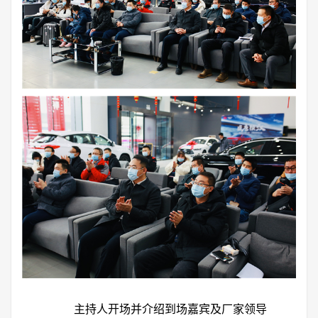
主持人开场并介绍到场嘉宾及厂家领导