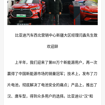
比亚迪汽车西北营销中心新疆大区经理闫鑫先生致
欢迎辞
上半年，我们迎来了第
80
万个新能源用户，再一次
赢得了中国新能源市场的销量冠军；技术上，发布了刀
片电池，彻底解决了电池安全的痛点；产品上，推出了
汉、唐车型，得到众多用户的选择。比亚迪以“汉”和