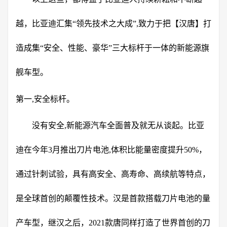
越，比亚迪汇集“领先技术之大成”
,
致力于把【汉唐】打
造成集“安全、性能、豪华”三大标杆于一体的新能源旗
舰车型。
第一
,
安全标杆。
没有安全
,
新能源汽车全面普及就无从谈起。比亚
迪在今年
3
月推出刀片电池
,
体积比能量密度提升
50%
，
通过针刺试验，具有高安全、高寿命、高续航等特点，
是全球首创的颠覆性技术。汉是首款搭载刀片电池的量
产车型，继汉之后，
2021
款唐同样打造了世界首创的刀