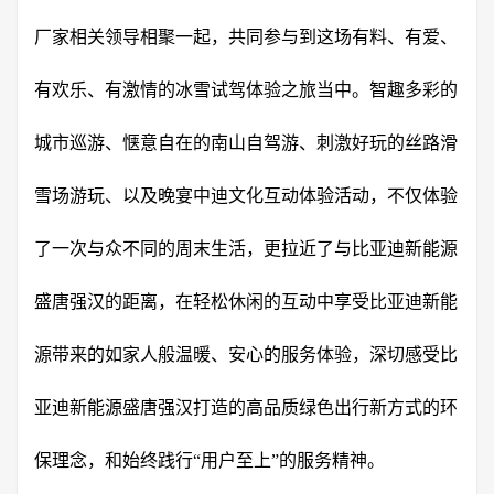
厂家相关领导相聚一起，共同参与到这场有料、有爱、
有欢乐、有激情的冰雪试驾体验之旅当中。智趣多彩的
城市巡游、惬意自在的南山自驾游、刺激好玩的丝路滑
雪场游玩、以及晚宴中迪文化互动体验活动，不仅体验
了一次与众不同的周末生活，更拉近了与比亚迪新能源
盛唐强汉的距离，在轻松休闲的互动中享受比亚迪新能
源带来的如家人般温暖、安心的服务体验，深切感受比
亚迪新能源盛唐强汉打造的高品质绿色出行新方式的环
保理念，和始终践行“用户至上”的服务精神。