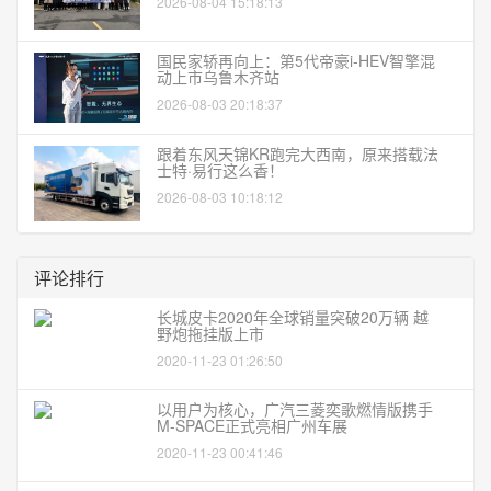
2026-08-04 15:18:13
国民家轿再向上：第5代帝豪i-HEV智擎混
动上市乌鲁木齐站
2026-08-03 20:18:37
跟着东风天锦KR跑完大西南，原来搭载法
士特·易行这么香！
2026-08-03 10:18:12
评论排行
长城皮卡2020年全球销量突破20万辆 越
野炮拖挂版上市
2020-11-23 01:26:50
以用户为核心，广汽三菱奕歌燃情版携手
M-SPACE正式亮相广州车展
2020-11-23 00:41:46