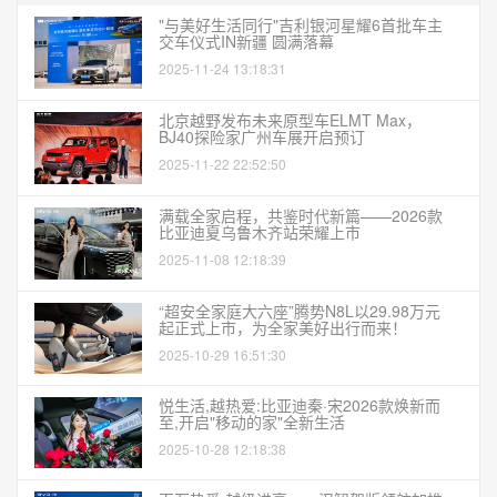
"与美好生活同行"吉利银河星耀6首批车主
交车仪式IN新疆 圆满落幕
2025-11-24 13:18:31
北京越野发布未来原型车ELMT Max，
BJ40探险家广州车展开启预订
2025-11-22 22:52:50
满载全家启程，共鉴时代新篇——2026款
比亚迪夏乌鲁木齐站荣耀上市
2025-11-08 12:18:39
“超安全家庭大六座”腾势N8L以29.98万元
起正式上市，为全家美好出行而来！
2025-10-29 16:51:30
悦生活,越热爱:比亚迪秦·宋2026款焕新而
至,开启"移动的家"全新生活
2025-10-28 12:18:38