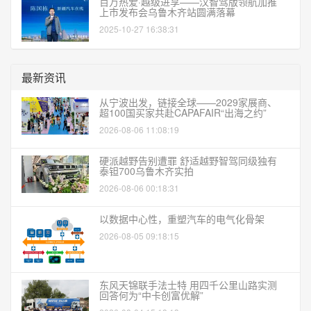
百万热爱·越级进享——汉智驾版领航加推
上市发布会乌鲁木齐站圆满落幕
2025-10-27 16:38:31
最新资讯
从宁波出发，链接全球——2029家展商、
超100国买家共赴CAPAFAIR“出海之约”
2026-08-06 11:08:19
硬派越野告别遭罪 舒适越野智驾同级独有
泰钽700乌鲁木齐实拍
2026-08-06 00:18:31
以数据中心性，重塑汽车的电气化骨架
2026-08-05 09:18:15
东风天锦联手法士特 用四千公里山路实测
回答何为“中卡创富优解”