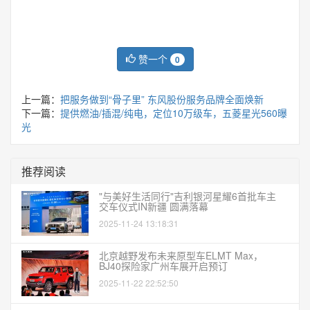
赞一个
0
上一篇：
把服务做到“骨子里” 东风股份服务品牌全面焕新
下一篇：
提供燃油/插混/纯电，定位10万级车，五菱星光560曝
光
推荐阅读
"与美好生活同行"吉利银河星耀6首批车主
交车仪式IN新疆 圆满落幕
2025-11-24 13:18:31
北京越野发布未来原型车ELMT Max，
BJ40探险家广州车展开启预订
2025-11-22 22:52:50