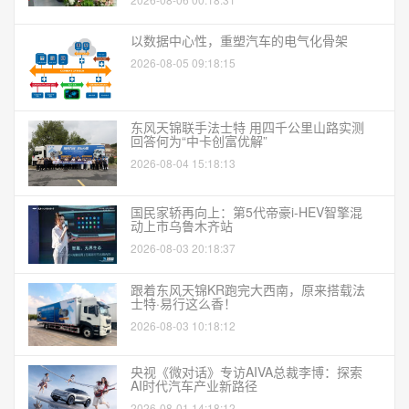
以数据中心性，重塑汽车的电气化骨架
2026-08-05 09:18:15
东风天锦联手法士特 用四千公里山路实测
回答何为“中卡创富优解”
2026-08-04 15:18:13
国民家轿再向上：第5代帝豪i-HEV智擎混
动上市乌鲁木齐站
2026-08-03 20:18:37
跟着东风天锦KR跑完大西南，原来搭载法
士特·易行这么香！
2026-08-03 10:18:12
央视《微对话》专访AIVA总裁李博：探索
AI时代汽车产业新路径
2026-08-01 14:18:12