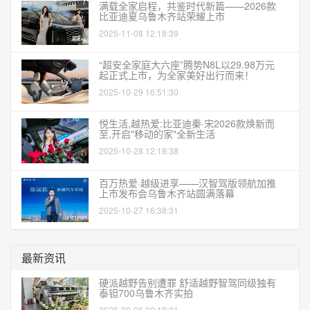
满载全家启程，共鉴时代新篇——2026款
比亚迪夏乌鲁木齐站荣耀上市
2025-11-08 12:18:39
“超安全家庭大六座”腾势N8L以29.98万元
起正式上市，为全家美好出行而来！
2025-10-29 16:51:30
悦生活,越热爱:比亚迪秦·宋2026款焕新而
至,开启"移动的家"全新生活
2025-10-28 12:18:38
百万热爱·越级进享——汉智驾版领航加推
上市发布会乌鲁木齐站圆满落幕
2025-10-27 16:38:31
最新资讯
硬派越野告别遭罪 舒适越野智驾同级独有
泰钽700乌鲁木齐实拍
2026-08-06 00:18:31