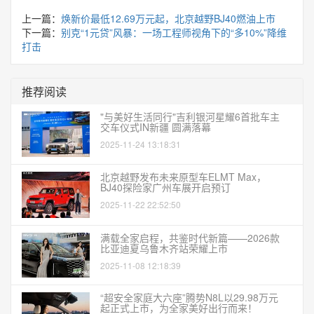
上一篇：
焕新价最低12.69万元起，北京越野BJ40燃油上市
下一篇：
别克“1元贷”风暴：一场工程师视角下的“多10%”降维
打击
推荐阅读
"与美好生活同行"吉利银河星耀6首批车主
交车仪式IN新疆 圆满落幕
2025-11-24 13:18:31
北京越野发布未来原型车ELMT Max，
BJ40探险家广州车展开启预订
2025-11-22 22:52:50
满载全家启程，共鉴时代新篇——2026款
比亚迪夏乌鲁木齐站荣耀上市
2025-11-08 12:18:39
“超安全家庭大六座”腾势N8L以29.98万元
起正式上市，为全家美好出行而来！