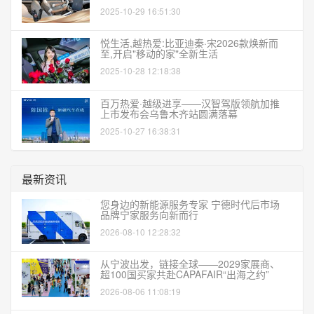
2025-10-29 16:51:30
悦生活,越热爱:比亚迪秦·宋2026款焕新而
至,开启"移动的家"全新生活
2025-10-28 12:18:38
百万热爱·越级进享——汉智驾版领航加推
上市发布会乌鲁木齐站圆满落幕
2025-10-27 16:38:31
最新资讯
您身边的新能源服务专家 宁德时代后市场
品牌宁家服务向新而行
2026-08-10 12:28:32
从宁波出发，链接全球——2029家展商、
超100国买家共赴CAPAFAIR“出海之约”
2026-08-06 11:08:19