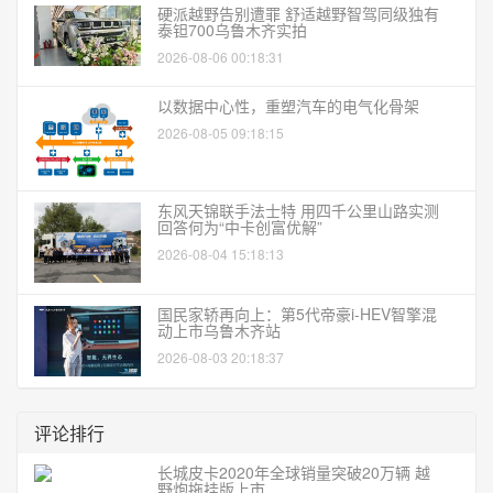
硬派越野告别遭罪 舒适越野智驾同级独有
泰钽700乌鲁木齐实拍
2026-08-06 00:18:31
以数据中心性，重塑汽车的电气化骨架
2026-08-05 09:18:15
东风天锦联手法士特 用四千公里山路实测
回答何为“中卡创富优解”
2026-08-04 15:18:13
国民家轿再向上：第5代帝豪i-HEV智擎混
动上市乌鲁木齐站
2026-08-03 20:18:37
评论排行
长城皮卡2020年全球销量突破20万辆 越
野炮拖挂版上市