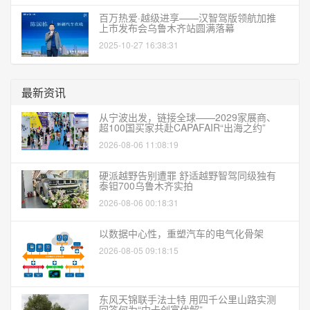
百万热爱·越级进享——汉智驾版领航加推
上市发布会乌鲁木齐站圆满落幕
2025-10-27 16:38:31
最新资讯
从宁波出发，链接全球——2029家展商、
超100国买家共赴CAPAFAIR“出海之约”
2026-08-06 11:08:19
硬派越野告别遭罪 舒适越野智驾同级独有
泰钽700乌鲁木齐实拍
2026-08-06 00:18:31
以数据中心性，重塑汽车的电气化骨架
2026-08-05 09:18:15
东风天锦联手法士特 用四千公里山路实测
回答何为“中卡创富优解”