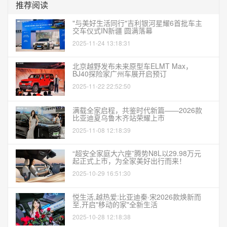
推荐阅读
"与美好生活同行"吉利银河星耀6首批车主
交车仪式IN新疆 圆满落幕
2025-11-24 13:18:31
北京越野发布未来原型车ELMT Max，
BJ40探险家广州车展开启预订
2025-11-22 22:52:50
满载全家启程，共鉴时代新篇——2026款
比亚迪夏乌鲁木齐站荣耀上市
2025-11-08 12:18:39
“超安全家庭大六座”腾势N8L以29.98万元
起正式上市，为全家美好出行而来！
2025-10-29 16:51:30
悦生活,越热爱:比亚迪秦·宋2026款焕新而
至,开启"移动的家"全新生活
2025-10-28 12:18:38