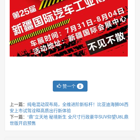
赞一个
0
上一篇：
纯电混动双布局，全维进阶新标杆！比亚迪海狮06西
安上市试驾诠释高质出行新体验
下一篇：
“鼎”立天地 秘境新生 全尺寸行政豪华SUV仰望U8L鼎
世版开启预售