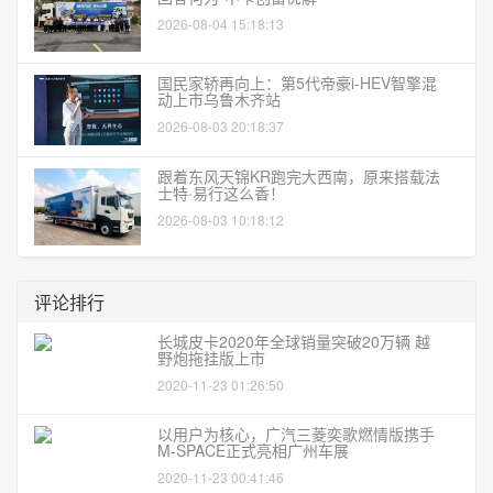
2026-08-04 15:18:13
国民家轿再向上：第5代帝豪i-HEV智擎混
动上市乌鲁木齐站
2026-08-03 20:18:37
跟着东风天锦KR跑完大西南，原来搭载法
士特·易行这么香！
2026-08-03 10:18:12
评论排行
长城皮卡2020年全球销量突破20万辆 越
野炮拖挂版上市
2020-11-23 01:26:50
以用户为核心，广汽三菱奕歌燃情版携手
M-SPACE正式亮相广州车展
2020-11-23 00:41:46