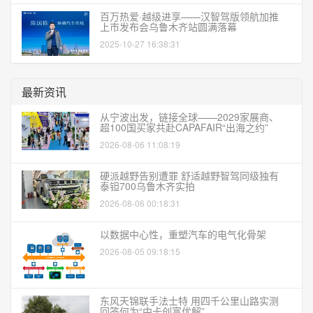
百万热爱·越级进享——汉智驾版领航加推
上市发布会乌鲁木齐站圆满落幕
2025-10-27 16:38:31
最新资讯
从宁波出发，链接全球——2029家展商、
超100国买家共赴CAPAFAIR“出海之约”
2026-08-06 11:08:19
硬派越野告别遭罪 舒适越野智驾同级独有
泰钽700乌鲁木齐实拍
2026-08-06 00:18:31
以数据中心性，重塑汽车的电气化骨架
2026-08-05 09:18:15
东风天锦联手法士特 用四千公里山路实测
回答何为“中卡创富优解”