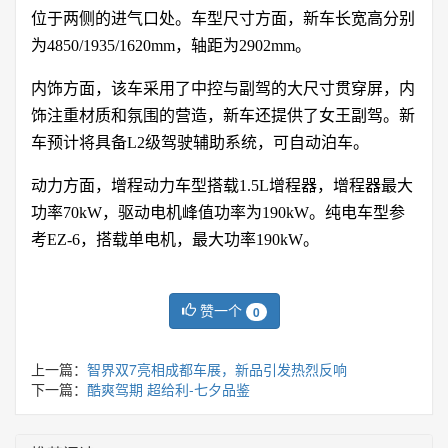
位于两侧的进气口处。车型尺寸方面，新车长宽高分别
为4850/1935/1620mm，轴距为2902mm。
内饰方面，该车采用了中控与副驾的大尺寸贯穿屏，内
饰注重材质和氛围的营造，新车还提供了女王副驾。新
车预计将具备L2级驾驶辅助系统，可自动泊车。
动力方面，增程动力车型搭载1.5L增程器，增程器最大
功率70kW，驱动电机峰值功率为190kW。纯电车型参
考EZ-6，搭载单电机，最大功率190kW。
赞一个
0
上一篇：
智界双7亮相成都车展，新品引发热烈反响
下一篇：
酷爽驾期 超给利-七夕品鉴