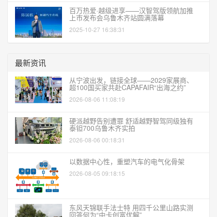
百万热爱·越级进享——汉智驾版领航加推
上市发布会乌鲁木齐站圆满落幕
2025-10-27 16:38:31
最新资讯
从宁波出发，链接全球——2029家展商、
超100国买家共赴CAPAFAIR“出海之约”
2026-08-06 11:08:19
硬派越野告别遭罪 舒适越野智驾同级独有
泰钽700乌鲁木齐实拍
2026-08-06 00:18:31
以数据中心性，重塑汽车的电气化骨架
2026-08-05 09:18:15
东风天锦联手法士特 用四千公里山路实测
回答何为“中卡创富优解”