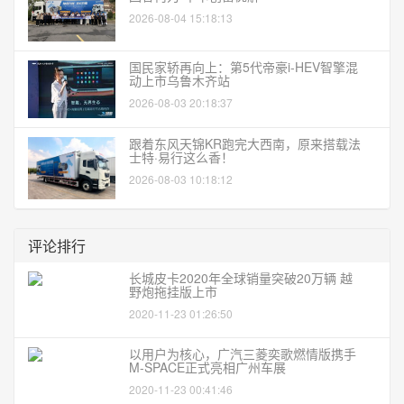
2026-08-04 15:18:13
国民家轿再向上：第5代帝豪i-HEV智擎混
动上市乌鲁木齐站
2026-08-03 20:18:37
跟着东风天锦KR跑完大西南，原来搭载法
士特·易行这么香！
2026-08-03 10:18:12
评论排行
长城皮卡2020年全球销量突破20万辆 越
野炮拖挂版上市
2020-11-23 01:26:50
以用户为核心，广汽三菱奕歌燃情版携手
M-SPACE正式亮相广州车展
2020-11-23 00:41:46