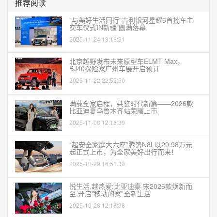
推荐阅读
"与美好生活同行"吉利银河星耀6首批车主
交车仪式IN新疆 圆满落幕
2025-11-24 13:18:31
北京越野发布未来原型车ELMT Max，
BJ40探险家广州车展开启预订
2025-11-22 22:52:50
满载全家启程，共鉴时代新篇——2026款
比亚迪夏乌鲁木齐站荣耀上市
2025-11-08 12:18:39
“超安全家庭大六座”腾势N8L以29.98万元
起正式上市，为全家美好出行而来！
2025-10-29 16:51:30
悦生活,越热爱:比亚迪秦·宋2026款焕新而
至,开启"移动的家"全新生活
2025-10-28 12:18:38