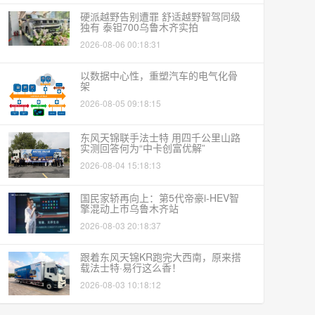
硬派越野告别遭罪 舒适越野智驾同级
独有 泰钽700乌鲁木齐实拍
2026-08-06 00:18:31
以数据中心性，重塑汽车的电气化骨
架
2026-08-05 09:18:15
东风天锦联手法士特 用四千公里山路
实测回答何为“中卡创富优解”
2026-08-04 15:18:13
国民家轿再向上：第5代帝豪i-HEV智
擎混动上市乌鲁木齐站
2026-08-03 20:18:37
跟着东风天锦KR跑完大西南，原来搭
载法士特·易行这么香！
2026-08-03 10:18:12