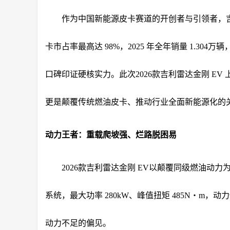
作为中国新能源皮卡赛道的开创者与引领者，
卡市占率最高达 98%，2025 年全年销量 1.3
口碑印证硬核实力。此次2026款吉利雷达金刚 E
更是颠覆传统燃油皮卡、推动行业全面新能源化的
动力王者：重载爬坡强、烂路脱困易
2026款吉利雷达金刚 EV以颠覆同级燃油动
系统，最大功率 280kW、峰值扭矩 485N・m，
动力不足的偏见。