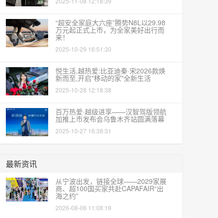
2025-11-08 12:18:39
“超安全家庭大六座”腾势N8L以29.98
万元起正式上市，为全家美好出行而
来！
2025-10-29 16:51:30
悦生活,越热爱:比亚迪秦·宋2026款焕
新而至,开启"移动的家"全新生活
2025-10-28 12:18:38
百万热爱·越级进享——汉智驾版领航
加推上市发布会乌鲁木齐站圆满落幕
2025-10-27 16:38:31
最新资讯
从宁波出发，链接全球——2029家展
商、超100国买家共赴CAPAFAIR“出
海之约”
2026-08-06 11:08:19