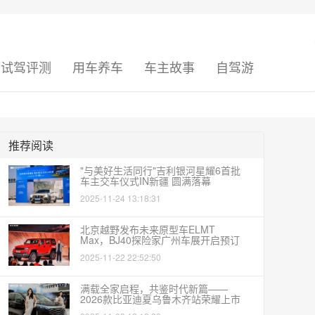
试驾评测
用车养车
车主故事
自驾游
推荐阅读
"与美好生活同行"吉利银河星耀6首批
车主交车仪式IN新疆 圆满落幕
2025-11-24 13:18:31
北京越野发布未来原型车ELMT
Max，BJ40探险家广州车展开启预订
2025-11-22 22:52:50
满载全家启程，共鉴时代新篇——
2026款比亚迪夏乌鲁木齐站荣耀上市