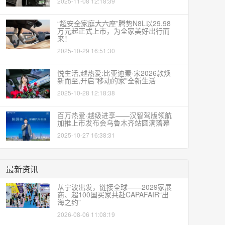
2025-11-08 12:18:39
“超安全家庭大六座”腾势N8L以29.98
万元起正式上市，为全家美好出行而
来！
2025-10-29 16:51:30
悦生活,越热爱:比亚迪秦·宋2026款焕
新而至,开启"移动的家"全新生活
2025-10-28 12:18:38
百万热爱·越级进享——汉智驾版领航
加推上市发布会乌鲁木齐站圆满落幕
2025-10-27 16:38:31
最新资讯
从宁波出发，链接全球——2029家展
商、超100国买家共赴CAPAFAIR“出
海之约”
2026-08-06 11:08:19