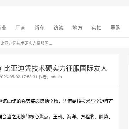
行业
厂商
新车
访谈
地方
实拍
导购
比亚迪凭技术硬实力征服国...
馆 比亚迪凭技术硬实力征服国际友人
05-02 17:58:31 作者：admin
以包馆E3馆的强势姿态惊艳全场，凭借硬核技术与全矩阵产
展会当之无愧的核心焦点。王朝、海洋、方程豹、腾势、