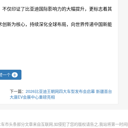
面，不仅印证了比亚迪国际影响力的大幅提升，更标志着其
术创新为核心，持续深化全球布局，向世界传递中国新能
。
赞一个
0
下一篇：
2026比亚迪王朝网四大车型发布会启幕 新疆首台
大唐EV会展中心重磅亮相
:车市头条部分文章来自互联网,如侵犯了您的版权请告之,我站将第一时间