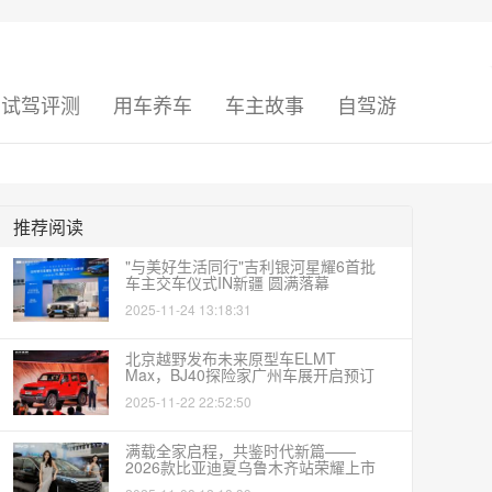
试驾评测
用车养车
车主故事
自驾游
推荐阅读
"与美好生活同行"吉利银河星耀6首批
车主交车仪式IN新疆 圆满落幕
2025-11-24 13:18:31
北京越野发布未来原型车ELMT
Max，BJ40探险家广州车展开启预订
2025-11-22 22:52:50
满载全家启程，共鉴时代新篇——
2026款比亚迪夏乌鲁木齐站荣耀上市