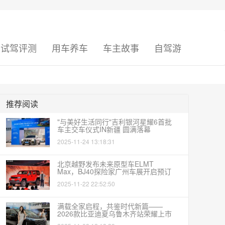
试驾评测
用车养车
车主故事
自驾游
推荐阅读
"与美好生活同行"吉利银河星耀6首批
车主交车仪式IN新疆 圆满落幕
2025-11-24 13:18:31
北京越野发布未来原型车ELMT
Max，BJ40探险家广州车展开启预订
2025-11-22 22:52:50
满载全家启程，共鉴时代新篇——
2026款比亚迪夏乌鲁木齐站荣耀上市