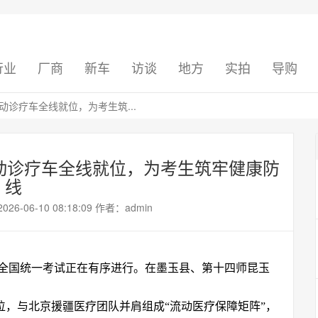
行业
厂商
新车
访谈
地方
实拍
导购
动诊疗车全线就位，为考生筑...
动诊疗车全线就位，为考生筑牢健康防
线
06-10 08:18:09 作者：admin
生全国统一考试正在有序进行。在墨玉县、第十四师昆玉
，与北京援疆医疗团队并肩组成“流动医疗保障矩阵”，