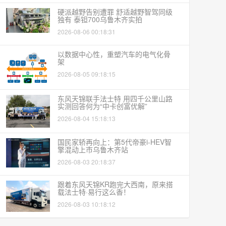
硬派越野告别遭罪 舒适越野智驾同级
独有 泰钽700乌鲁木齐实拍
2026-08-06 00:18:31
以数据中心性，重塑汽车的电气化骨
架
2026-08-05 09:18:15
东风天锦联手法士特 用四千公里山路
实测回答何为“中卡创富优解”
2026-08-04 15:18:13
国民家轿再向上：第5代帝豪i-HEV智
擎混动上市乌鲁木齐站
2026-08-03 20:18:37
跟着东风天锦KR跑完大西南，原来搭
载法士特·易行这么香！
2026-08-03 10:18:12